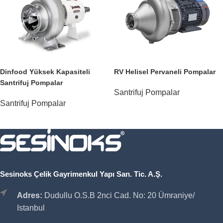
Dinfood Yüksek Kapasiteli
RV Helisel Pervaneli Pompalar
Santrifuj Pompalar
Santrifuj Pompalar
Santrifuj Pompalar
Sesinoks Çelik Gayrimenkul Yapı San. Tic. A.Ş.
Adres:
Dudullu O.S.B 2nci Cad. No: 20 Ümraniye/
Istanbul