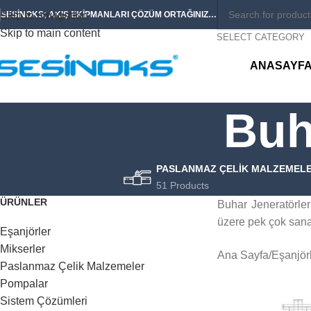
Skip to navigation
SESİNOKS; AKIŞ EKİPMANLARI ÇÖZÜM ORTAĞINIZ…
Skip to main content
SELECT CATEGORY
ANASAYF
Buh
PASLANMAZ ÇELIK MALZEMEL
51 Products
ÜRÜNLER
Buhar Jeneratörleri
üzere pek çok sana
Eşanjörler
Mikserler
Ana Sayfa
Eşanjör
Paslanmaz Çelik Malzemeler
Pompalar
Sistem Çözümleri