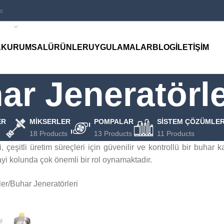
A
KURUMSAL
ÜRÜNLER
UYGULAMALAR
BLOG
İLETIŞIM
ar Jeneratörle
ER
MIKSERLER
POMPALAR
SISTEM ÇÖZÜMLER
18 Products
13 Products
11 Products
, çeşitli üretim süreçleri için güvenilir ve kontrollü bir buhar
yi kolunda çok önemli bir rol oynamaktadır.
ler
Buhar Jeneratörleri