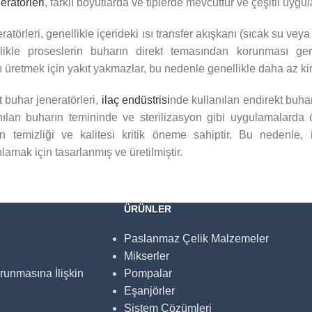
eratörleri
, farklı boyutlarda ve tiplerde mevcuttur ve çeşitli uygu
atörleri, genellikle içerideki ısı transfer akışkanı (sıcak su veya 
ellikle proseslerin buharın direkt temasından korunması ger
ı üretmek için yakıt yakmazlar, bu nedenle genellikle daha az kirl
 buhar jeneratörleri,
ilaç endüstrisi
nde kullanılan endirekt buhar 
nılan buharın temininde ve sterilizasyon gibi uygulamalarda ö
ın temizliği ve kalitesi kritik öneme sahiptir. Bu nedenle, 
lamak için tasarlanmış ve üretilmiştir.
ÜRÜNLER
Paslanmaz Çelik Malzemeler
Mikserler
orunmasına İlişkin
Pompalar
Eşanjörler
Sistem Çözümleri