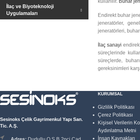
kullanılır.
Buhar jen
İlaç ve Biyoteknoloji
Uygulamaları
Endirekt buhar jener
jeneratörler, gen
jeneratörleri, buhar
İlaç sanayi
endirekt
süreçlerinde kulla
süreçlerde, buhar
gereksinimleri karşı
KURUMSAL
Gizlilik Politikası
Çerez Politikası
Sesinoks Çelik Gayrimenkul Yapı San.
Kişisel Verilerin K
Tic. A.Ş.
Aydınlatma Metni
İnsan Kaynakları
Adres:
Dudullu O.S.B 2nci Cad.