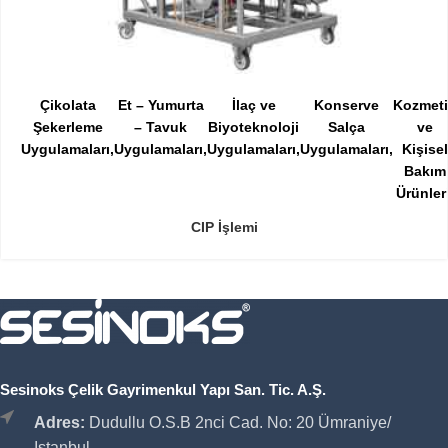
Çikolata
Et – Yumurta
İlaç ve
Konserve
Kozmet
Şekerleme
– Tavuk
Biyoteknoloji
Salça
ve
Uygulamaları
Uygulamaları
Uygulamaları
Uygulamaları
Kişisel
Bakım
Ürünler
CIP İşlemi
Sesinoks Çelik Gayrimenkul Yapı San. Tic. A.Ş.
Adres:
Dudullu O.S.B 2nci Cad. No: 20 Ümraniye/
Istanbul