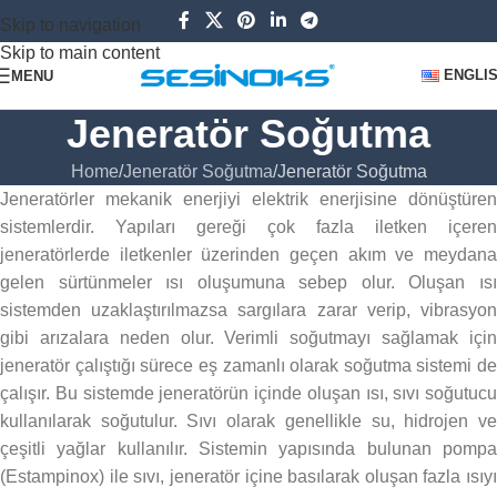
Skip to navigation
Skip to main content
ENGLI
MENU
Jeneratör Soğutma
Home
Jeneratör Soğutma
Jeneratör Soğutma
Jeneratörler mekanik enerjiyi elektrik enerjisine dönüştüren
sistemlerdir. Yapıları gereği çok fazla iletken içeren
jeneratörlerde iletkenler üzerinden geçen akım ve meydana
gelen sürtünmeler ısı oluşumuna sebep olur. Oluşan ısı
sistemden uzaklaştırılmazsa sargılara zarar verip, vibrasyon
gibi arızalara neden olur. Verimli soğutmayı sağlamak için
jeneratör çalıştığı sürece eş zamanlı olarak soğutma sistemi de
çalışır. Bu sistemde jeneratörün içinde oluşan ısı, sıvı soğutucu
kullanılarak soğutulur. Sıvı olarak genellikle su, hidrojen ve
çeşitli yağlar kullanılır. Sistemin yapısında bulunan pompa
(Estampinox) ile sıvı, jeneratör içine basılarak oluşan fazla ısıyı