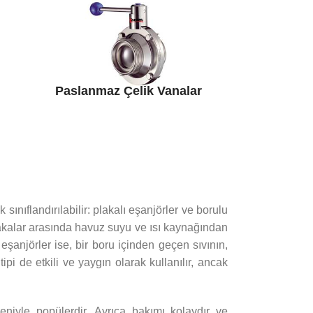
Paslanmaz Çelik Vanalar
sınıflandırılabilir: plakalı eşanjörler ve borulu
plakalar arasında havuz suyu ve ısı kaynağından
u eşanjörler ise, bir boru içinden geçen sıvının,
pi de etkili ve yaygın olarak kullanılır, ancak
deniyle popülerdir. Ayrıca bakımı kolaydır ve