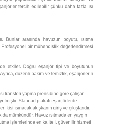
njörler tercih edilebilir çünkü daha fazla ısı
ır. Bunlar arasında havuzun boyutu, ısıtma
ur. Profesyonel bir mühendislik değerlendirmesi
çüde etkiler. Doğru eşanjör tipi ve boyutunun
. Ayrıca, düzenli bakım ve temizlik, eşanjörlerin
a ısı transferi yapma prensibine göre çalışan
rılmıştır. Standart plakalı eşanjörlerde
r ikisi ısınacak akışkanın giriş ve çıkışlarıdır.
pmak da mümkündür. Havuz ısıtmada en yaygın
utma işlemlerinde en kaliteli, güvenilir hizmeti