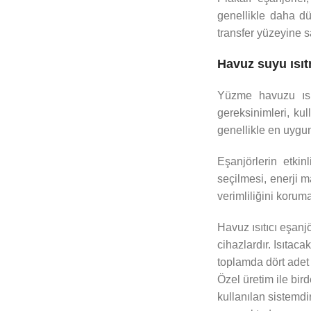
genellikle daha düş
transfer yüzeyine sa
Havuz suyu ısı
Yüzme havuzu ısıt
gereksinimleri, kul
genellikle en uygun
Eşanjörlerin etkin
seçilmesi, enerji m
verimliliğini koruma
Havuz ısıtıcı eşanjö
cihazlardır. Isıtac
toplamda dört adet g
Özel üretim ile bi
kullanılan sistemdi