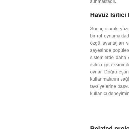
sunmaktadır.
Havuz Isıtıc
Sonuç olarak, yüzm
bir rol oynamaktad
özgü avantajları v
sayesinde popülerdi
sistemlerde daha e
ısıtma gereksinimle
oynar. Doğru eşanjö
kullanmalarını sağ
tavsiyelerine başv
kullanıcı deneyimini
Related proj