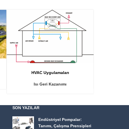
HVAC
HVAC Uygulamaları
Sıc
Isı Geri Kazanımı
SON YAZILAR
Endüstriyel Pompalar:
Tanımı, Çalışma Prensipleri