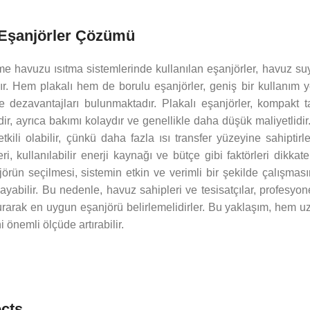
ı Eşanjörler Çözümü
e havuzu ısıtma sistemlerinde kullanılan eşanjörler, havuz suy
ır. Hem plakalı hem de borulu eşanjörler, geniş bir kullanım y
e dezavantajları bulunmaktadır. Plakalı eşanjörler, kompakt tas
r, ayrıca bakımı kolaydır ve genellikle daha düşük maliyetlidir
tkili olabilir, çünkü daha fazla ısı transfer yüzeyine sahipti
ri, kullanılabilir enerji kaynağı ve bütçe gibi faktörleri dikkat
rün seçilmesi, sistemin etkin ve verimli bir şekilde çalışmasın
layabilir. Bu nedenle, havuz sahipleri ve tesisatçılar, profes
urarak en uygun eşanjörü belirlemelidirler. Bu yaklaşım, hem uz
 önemli ölçüde artırabilir.
ects