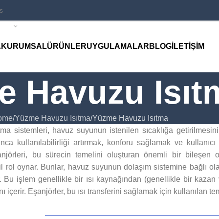
A
KURUMSAL
ÜRÜNLER
UYGULAMALAR
BLOG
İLETIŞIM
 Havuzu Isıt
ome
Yüzme Havuzu Isıtma
Yüzme Havuzu Isıtma
a sistemleri, havuz suyunun istenilen sıcaklığa getirilmesini
unca kullanılabilirliği artırmak, konforu sağlamak ve kullanıcı
njörleri, bu sürecin temelini oluşturan önemli bir bileşen 
cil rol oynar. Bunlar, havuz suyunun dolaşım sistemine bağlı olar
. Bu işlem genellikle bir ısı kaynağından (genellikle bir kazan
ı içerir. Eşanjörler, bu ısı transferini sağlamak için kullanılan 