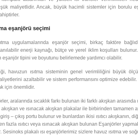
ük maliyetlidir. Ancak, büyük hacimli sistemler için borulu eşa
hiptirler.
tma eşanjörü seçimi
ma uygulamalarında eşanjör seçimi, birkaç faktöre bağlıd
lanılabilir enerji kaynağı, bütçe ve yerel iklim koşulları bulun
 eşanjör tipini ve boyutunu belirlemede yardımcı olabilir.
liği, havuzun ısıtma sisteminin genel verimliliğini büyük öl
aliyetlerini azaltabilir ve sistem performansını optimize edebilir
k için önemlidir.
rler, aralarında sıcaklık farkı bulunan iki farklı akışkan arasınd
ak akışkan ve ısınacak akışkan plakalar ile birbirinden tamamen ay
iriş – çıkış portu bulunur ve bunlardan ikisi ısıtıcı akışkanın, diğe
rden fazla ısıtıcı veya ısınacak akışkan bulunan Eşanjörler ya
r. Sesinoks plakalı ısı eşanjörlerimiz sizlere havuz ısıtma ve soğ