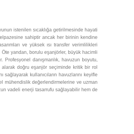
unun istenilen sıcaklığa getirilmesinde hayati
elpazesine sahiptir ancak her birinin kendine
arımları ve yüksek ısı transfer verimlilikleri
. Öte yandan, borulu eşanjörler, büyük hacimli
rler. Profesyonel danışmanlık, havuzun boyutu,
e alarak doğru eşanjör seçiminde kritik bir rol
ı sağlayarak kullanıcıların havuzlarını keyifle
yonel mühendislik değerlendirmelerine ve uzman
un vadeli enerji tasarrufu sağlayabilir hem de