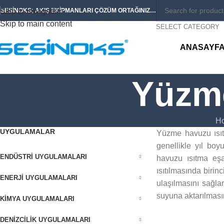
Skip to navigation
SESİNOKS; AKIŞ EKİPMANLARI ÇÖZÜM ORTAĞINIZ…
Skip to main content
SELECT CATEGORY
ANASAYF
Yüzme
H
UYGULAMALAR
Yüzme havuzu ısıtm
genellikle yıl boy
ENDÜSTRI UYGULAMALARI
havuzu ısıtma eşa
ısıtılmasında birin
ENERJI UYGULAMALARI
ulaşılmasını sağlar
suyuna aktarılmasın
KIMYA UYGULAMALARI
DENIZCILIK UYGULAMALARI