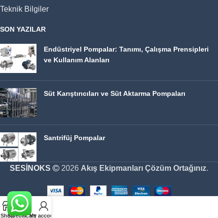
Teknik Bilgiler
SON YAZILAR
Endüstriyel Pompalar: Tanımı, Çalışma Prensipleri
ve Kullanım Alanları
Süt Karıştırıcıları ve Süt Aktarma Pompaları
Santrifüj Pompalar
SESİNOKS
2026
Akış Ekipmanları Çözüm Ortağınız
.
Shop
Sidebar
Cart
My account