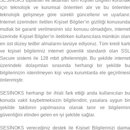
SESİNOKS toplanan ve aktarılan tüm Kişisel Bilgileri korumak
için teknolojik ve kurumsal önlemleri alır ve bu önlemler
teknolojik gelişmeye göre sürekli güncellenir ve uyarlanır.
Internet üzerinden iletilen Kişisel Bilgiler’in gizliliği konusunda
mutlak bir garanti verilmesinin söz konusu olmadığını, internet
üzerinde Kişisel Bilgiler’in iletilirken kullanıcılara mümkün olan
en üst düzey tedbir almalarını tavsiye ediyoruz. Tüm kredi kartı
ve kişisel bilgileriniz internet güvenlik standardı olan SSL
Secure sistemi ile 128 mbit şifrelenmiştir. Bu şekilde internet
üzerindeki dolaşımları sırasında herhangi bir şekilde bu
bilgilerinizin istenilmeyen kişi veya kurumlarda ele geçirilmesi
önlenmiştir.
SESİNOKS herhangi bir ihlali fark ettiği anda kullanıcıları bu
konuda vakit kaybetmeksizin bilgilendirir, yasalara uygun bir
şekilde takibinin yapılmasına olanak tanır ve bilgilerinin
güvenliğini elinden gelen en iyi şekilde sağlar.
SESİNOKS vereceğiniz destek ile Kişisel Bilgilerinizi daima