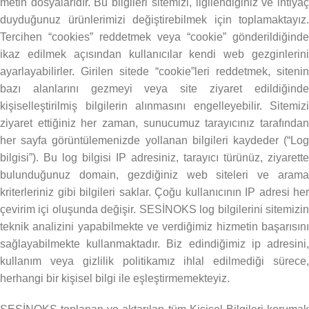
metin dosyalarıdır. Bu bilgileri sitemizi, ilgilendiğiniz ve ihtiyaç
duyduğunuz ürünlerimizi değiştirebilmek için toplamaktayız.
Tercihen “cookies” reddetmek veya “cookie” gönderildiğinde
ikaz edilmek açısından kullanıcılar kendi web gezginlerini
ayarlayabilirler. Girilen sitede “cookie”leri reddetmek, sitenin
bazı alanlarını gezmeyi veya site ziyaret edildiğinde
kişiselleştirilmiş bilgilerin alınmasını engelleyebilir. Sitemizi
ziyaret ettiğiniz her zaman, sunucumuz tarayıcınız tarafından
her sayfa görüntülemenizde yollanan bilgileri kaydeder (“Log
bilgisi”). Bu log bilgisi IP adresiniz, tarayıcı türünüz, ziyarette
bulunduğunuz domain, gezdiğiniz web siteleri ve arama
kriterleriniz gibi bilgileri saklar. Çoğu kullanıcının IP adresi her
çevirim içi oluşunda değişir. SESİNOKS log bilgilerini sitemizin
teknik analizini yapabilmekte ve verdiğimiz hizmetin başarısını
sağlayabilmekte kullanmaktadır. Biz edindiğimiz ip adresini,
kullanım veya gizlilik politikamız ihlal edilmediği sürece,
herhangi bir kişisel bilgi ile eşleştirmemekteyiz.