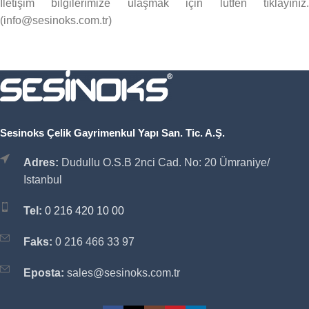
İletişim bilgilerimize ulaşmak için lütfen tıklayınız.
(info@sesinoks.com.tr)
Sesinoks Çelik Gayrimenkul Yapı San. Tic. A.Ş.
Adres:
Dudullu O.S.B 2nci Cad. No: 20 Ümraniye/
Istanbul
Tel:
0 216 420 10 00
Faks:
0 216 466 33 97
Eposta:
sales@sesinoks.com.tr