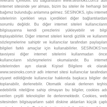
referans içerebilir. Bu bağlantıların www.sesinoks.com.tr adlı
internet sitesinde yer alması, bizim bu siteler ile herhangi bir
bağımız bulunduğu anlamına gelmez. SESİNOKS, işbu internet
sitelerinin içerikleri veya içerdikleri diğer bağlantılardan
sorumlu değildir. Bu diğer internet siteleri kullanıcıların
bilgisayarına kendi çerezlerini yükleyebilir ve bilgi
toplayabilirler. Diğer internet siteleri kendi gizlilik ve kullanım
sözleşmelerine sahiptir ve kullanıcılar tarafından paylaşılan
bilgileri farklı amaçlar için kullanabilirler. SESİNOKS’nın
tavsiyesi diğer internet sitelerini kullanmadan önce
kullanıcıların sözleşmelerini okumalarıdır. Bu internet
sitelerinden ayrı olarak Kişisel Bilgilere ek olarak
www.sesinoks.com.tr adlı internet sitesi kullanıcılar tarafından
ziyaret edildiğinde kullanıcılar hakkında başkaca bilgiler de
toplanabilir, derlenebilir. Otomatik olarak derlenen teşhis
edebilirlik niteliğine sahip olmayan bu bilgiler, cookies adı
verilen çeşitli teknolojiler ile derlenmektedir. Cookies, web
sitesinden bilgisayarların sabit diskine aktarılan küçük çaplı