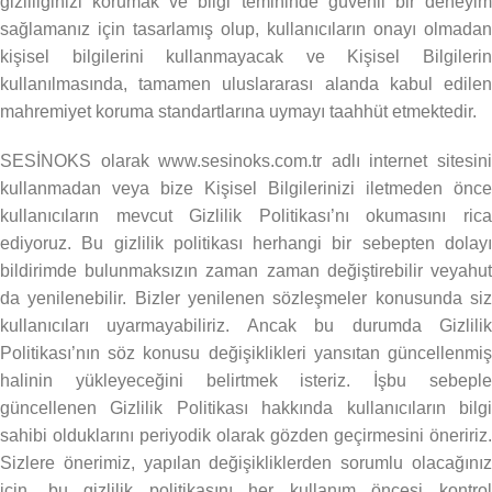
gizliliğinizi korumak ve bilgi temininde güvenli bir deneyim
sağlamanız için tasarlamış olup, kullanıcıların onayı olmadan
kişisel bilgilerini kullanmayacak ve Kişisel Bilgilerin
kullanılmasında, tamamen uluslararası alanda kabul edilen
mahremiyet koruma standartlarına uymayı taahhüt etmektedir.
SESİNOKS olarak www.sesinoks.com.tr adlı internet sitesini
kullanmadan veya bize Kişisel Bilgilerinizi iletmeden önce
kullanıcıların mevcut Gizlilik Politikası’nı okumasını rica
ediyoruz. Bu gizlilik politikası herhangi bir sebepten dolayı
bildirimde bulunmaksızın zaman zaman değiştirebilir veyahut
da yenilenebilir. Bizler yenilenen sözleşmeler konusunda siz
kullanıcıları uyarmayabiliriz. Ancak bu durumda Gizlilik
Politikası’nın söz konusu değişiklikleri yansıtan güncellenmiş
halinin yükleyeceğini belirtmek isteriz. İşbu sebeple
güncellenen Gizlilik Politikası hakkında kullanıcıların bilgi
sahibi olduklarını periyodik olarak gözden geçirmesini öneririz.
Sizlere önerimiz, yapılan değişikliklerden sorumlu olacağınız
için, bu gizlilik politikasını her kullanım öncesi kontrol