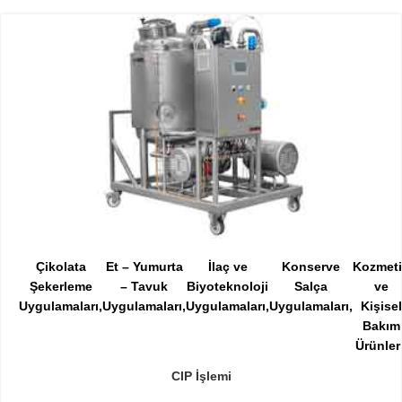
Çikolata
Et – Yumurta
İlaç ve
Konserve
Kozmet
Şekerleme
– Tavuk
Biyoteknoloji
Salça
ve
Uygulamaları
Uygulamaları
Uygulamaları
Uygulamaları
Kişisel
Bakım
Ürünler
CIP İşlemi