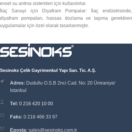
evsel su arıtma sistemleri için kullanılırlar.
İlaç Sanayi için Diyafram Pompalar: İlaç endüstrisinde,
diyafram pompaları, hassas dozlama ve taşıma gerektiren
uygulamalar için özel olarak tasarlanmıştır.
Sesinoks Çelik Gayrimenkul Yapı San. Tic. A.Ş.
Adres:
Dudullu O.S.B 2nci Cad. No: 20 Ümraniye/
Istanbul
Tel:
0 216 420 10 00
Faks:
0 216 466 33 97
Eposta:
sales@sesinoks.com.tr