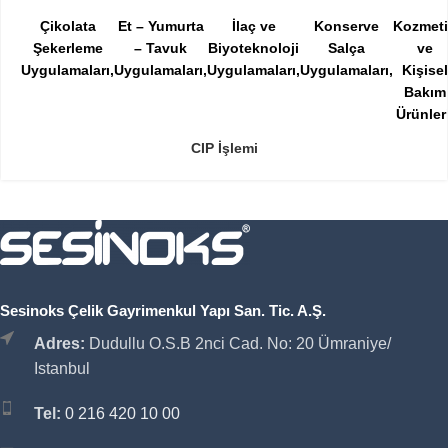
Çikolata
Et – Yumurta
İlaç ve
Konserve
Kozmet
Şekerleme
– Tavuk
Biyoteknoloji
Salça
ve
Uygulamaları
Uygulamaları
Uygulamaları
Uygulamaları
Kişisel
Bakım
Ürünler
CIP İşlemi
Sesinoks Çelik Gayrimenkul Yapı San. Tic. A.Ş.
Adres:
Dudullu O.S.B 2nci Cad. No: 20 Ümraniye/
Istanbul
Tel:
0 216 420 10 00