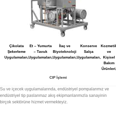
Çikolata
Et – Yumurta
İlaç ve
Konserve
Kozmeti
Şekerleme
– Tavuk
Biyoteknoloji
Salça
ve
Uygulamaları
Uygulamaları
Uygulamaları
Uygulamaları
Kişisel
Bakım
Ürünleri
CIP İşlemi
Su ve içecek uygulamalarında, endüstriyel pompalarımız ve
endüstriyel tip paslanmaz akış ekipmanlarımızla sanayinin
birçok sektörüne hizmet vermekteyiz.