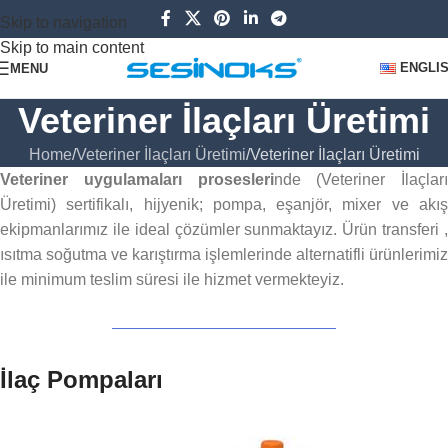
Skip to navigation
Skip to main content
ENGLI
MENU
Veteriner İlaçları Üretimi
Home
Veteriner İlaçları Üretimi
Veteriner İlaçları Üretimi
Veteriner uygulamaları prosesleri
nde (Veteriner İlaçları
Üretimi) sertifikalı, hijyenik; pompa, eşanjör, mixer ve akış
ekipmanlarımız ile ideal çözümler sunmaktayız. Ürün transferi ,
ısıtma soğutma ve karıştırma işlemlerinde alternatifli ürünlerimiz
ile minimum teslim süresi ile hizmet vermekteyiz.
İlaç Pompaları