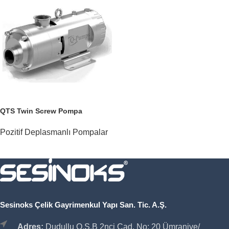
QTS Twin Screw Pompa
Pozitif Deplasmanlı Pompalar
Sesinoks Çelik Gayrimenkul Yapı San. Tic. A.Ş.
Adres:
Dudullu O.S.B 2nci Cad. No: 20 Ümraniye/