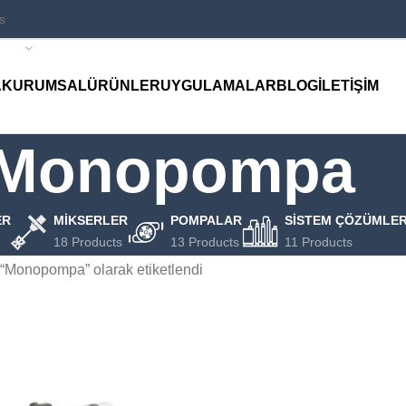
A
KURUMSAL
ÜRÜNLER
UYGULAMALAR
BLOG
İLETIŞIM
Monopompa
ER
MIKSERLER
POMPALAR
SISTEM ÇÖZÜMLER
18 Products
13 Products
11 Products
 “Monopompa” olarak etiketlendi