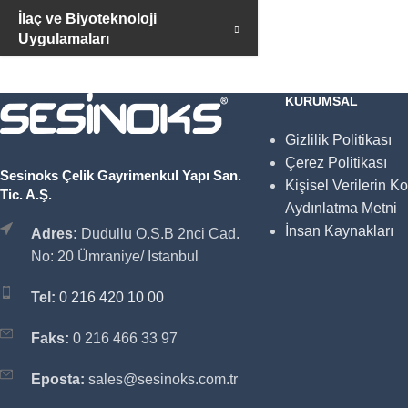
İlaç ve Biyoteknoloji
Uygulamaları
KURUMSAL
Gizlilik Politikası
Çerez Politikası
Sesinoks Çelik Gayrimenkul Yapı San.
Kişisel Verilerin K
Tic. A.Ş.
Aydınlatma Metni
İnsan Kaynakları
Adres:
Dudullu O.S.B 2nci Cad.
No: 20 Ümraniye/ Istanbul
Tel:
0 216 420 10 00
Faks:
0 216 466 33 97
Eposta:
sales@sesinoks.com.tr