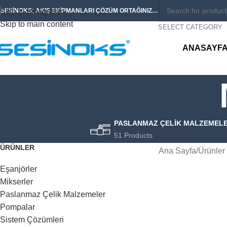
Skip to navigation
SESİNOKS; AKIŞ EKİPMANLARI ÇÖZÜM ORTAĞINIZ…
Skip to main content
SELECT CATEGORY
ANASAYF
PASLANMAZ ÇELIK MALZEMEL
51 Products
ÜRÜNLER
Ana Sayfa
Ürünler
Eşanjörler
Mikserler
Paslanmaz Çelik Malzemeler
Pompalar
Sistem Çözümleri