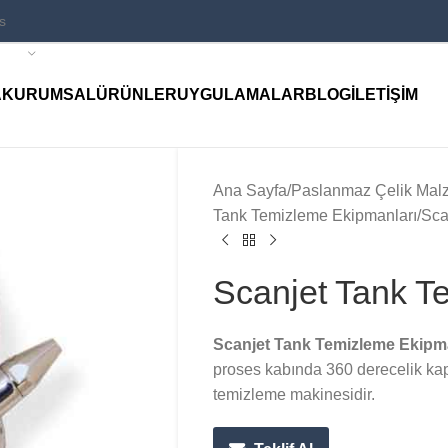
A
KURUMSAL
ÜRÜNLER
UYGULAMALAR
BLOG
İLETIŞIM
Ana Sayfa
Paslanmaz Çelik Mal
Tank Temizleme Ekipmanları
Sca
Scanjet Tank T
Scanjet Tank Temizleme Ekipm
proses kabında 360 derecelik kap
temizleme makinesidir.