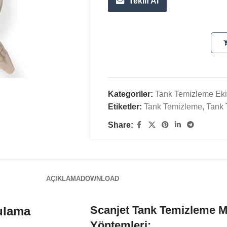
Teklif Al
Kategoriler:
Tank Temizleme Eki
Etiketler:
Tank Temizleme
,
Tank 
Share:
AÇIKLAMA
DOWNLOAD
Scanjet Tank Temizleme M
ulama
Yöntemleri: