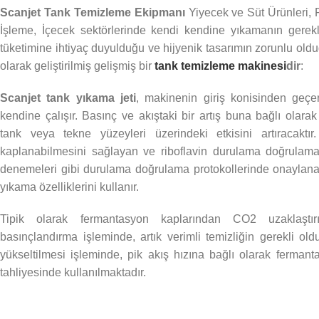
Scanjet Tank Temizleme Ekipmanı
Yiyecek ve Süt Ürünleri, 
İşleme, İçecek sektörlerinde kendi kendine yıkamanın gerekl
tüketimine ihtiyaç duyulduğu ve hijyenik tasarımın zorunlu oldu
olarak geliştirilmiş gelişmiş bir
tank temizleme makinesi
dir
:
Scanjet tank yıkama jeti
, makinenin giriş konisinden geçen
kendine çalışır. Basınç ve akıştaki bir artış buna bağlı olara
tank veya tekne yüzeyleri üzerindeki etkisini artıracaktı
kaplanabilmesini sağlayan ve riboflavin durulama doğrulam
denemeleri gibi durulama doğrulama protokollerinde onaylana
yıkama özelliklerini kullanır.
Tipik olarak fermantasyon kaplarından CO2 uzaklaştı
basınçlandırma işleminde, artık verimli temizliğin gerekli ol
yükseltilmesi işleminde, pik akış hızına bağlı olarak ferman
tahliyesinde kullanılmaktadır.