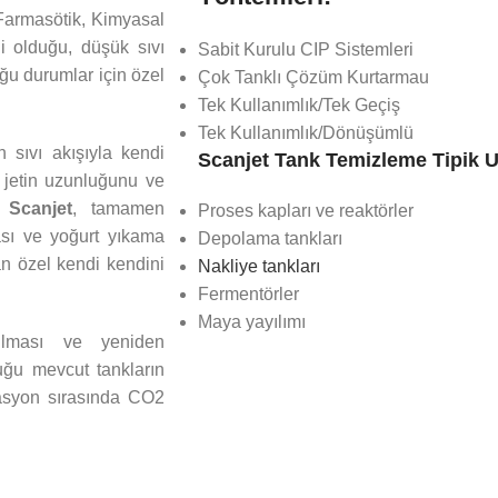
Farmasötik, Kimyasal
i olduğu, düşük sıvı
Sabit Kurulu CIP Sistemleri
ğu durumlar için özel
Çok Tanklı Çözüm Kurtarmau
Tek Kullanımlık/Tek Geçiş
Tek Kullanımlık/Dönüşümlü
 sıvı akışıyla kendi
Scanjet Tank Temizleme Tipik 
k jetin uzunluğunu ve
r.
Scanjet
, tamamen
Proses kapları ve reaktörler
ası ve yoğurt yıkama
Depolama tankları
n özel kendi kendini
Nakliye tankları
Fermentörler
Maya yayılımı
rılması ve yeniden
duğu mevcut tankların
tasyon sırasında CO2