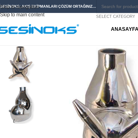
Skip to navigation
SESİNOKS; AKIŞ EKİPMANLARI ÇÖZÜM ORTAĞINIZ…
Skip to main content
SELECT CATEGORY
ANASAYF