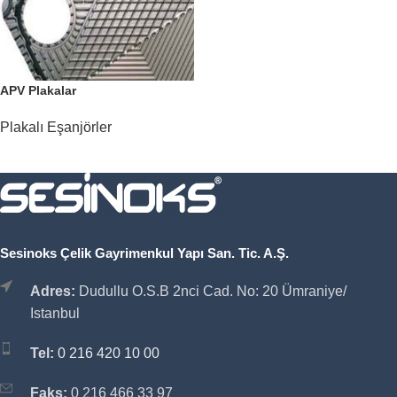
APV Plakalar
Plakalı Eşanjörler
Sesinoks Çelik Gayrimenkul Yapı San. Tic. A.Ş.
Adres:
Dudullu O.S.B 2nci Cad. No: 20 Ümraniye/
Istanbul
Tel:
0 216 420 10 00
Faks:
0 216 466 33 97