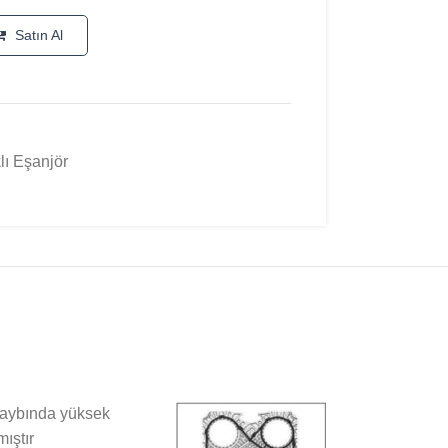
Satın Al
lı Eşanjör
 kaybında yüksek
mıştır