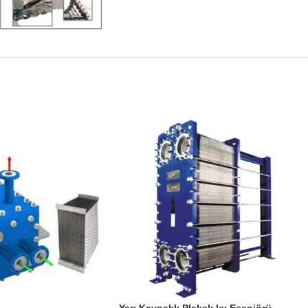
Yarı Kaynaklı Plakalı Isı Eşanjörü –