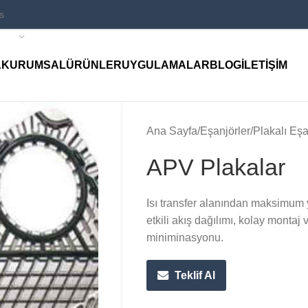
A
KURUMSAL
ÜRÜNLER
UYGULAMALAR
BLOG
İLETIŞIM
Ana Sayfa
Eşanjörler
Plakalı Eşa
APV Plakalar
Isı transfer alanından maksimum y
etkili akış dağılımı, kolay monta
miniminasyonu.
Teklif Al