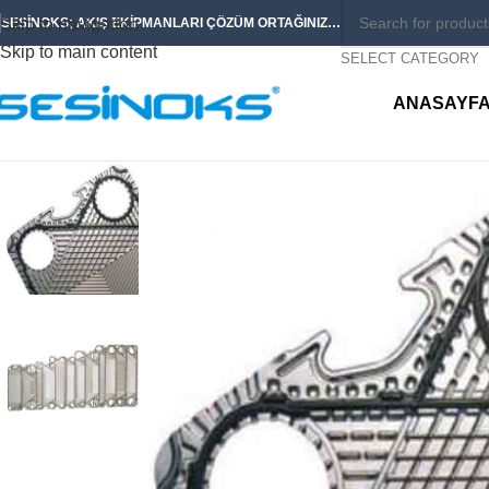
Skip to navigation
SESİNOKS; AKIŞ EKİPMANLARI ÇÖZÜM ORTAĞINIZ…
Skip to main content
SELECT CATEGORY
ANASAYF