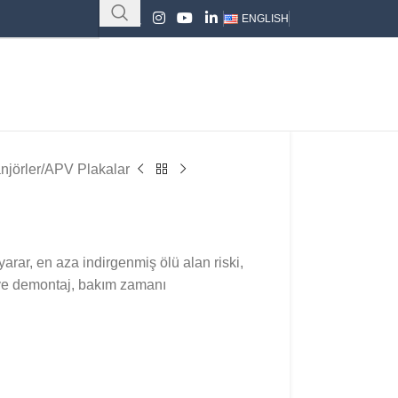
ENGLISH
njörler
APV Plakalar
arar, en aza indirgenmiş ölü alan riski,
j ve demontaj, bakım zamanı