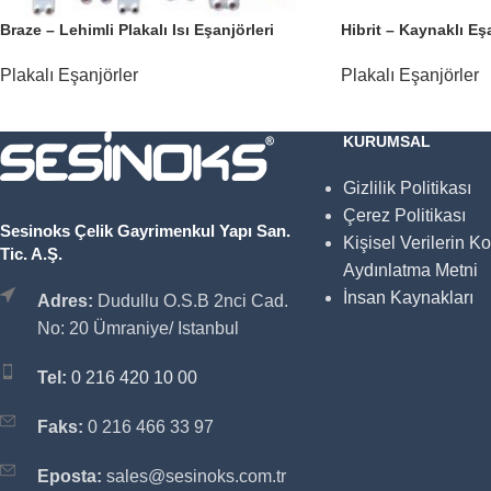
Braze – Lehimli Plakalı Isı Eşanjörleri
Hibrit – Kaynaklı Eş
Plakalı Eşanjörler
Plakalı Eşanjörler
KURUMSAL
Gizlilik Politikası
Çerez Politikası
Sesinoks Çelik Gayrimenkul Yapı San.
Kişisel Verilerin K
Tic. A.Ş.
Aydınlatma Metni
İnsan Kaynakları
Adres:
Dudullu O.S.B 2nci Cad.
No: 20 Ümraniye/ Istanbul
Tel:
0 216 420 10 00
Faks:
0 216 466 33 97
Eposta:
sales@sesinoks.com.tr