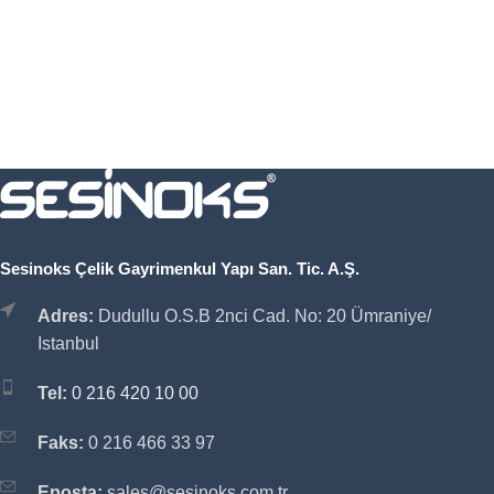
Sesinoks Çelik Gayrimenkul Yapı San. Tic. A.Ş.
Adres:
Dudullu O.S.B 2nci Cad. No: 20 Ümraniye/
Istanbul
Tel:
0 216 420 10 00
Faks:
0 216 466 33 97
Eposta:
sales@sesinoks.com.tr