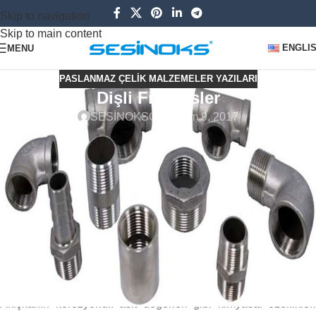
Skip to navigation
Skip to main content
ENGLI
MENU
PASLANMAZ ÇELIK MALZEMELER YAZILARI
Dişli Fittingsler
SESİNOKS
On Kasım 9, 2017
Paslanmaz Dişli Fittingsler, Proses hatlarında hijyen
gerektirmeyen uygulamalarda kullanılır. En önemli tercih
nedeni boru hatlarında hızlı montaj yapılabilmesidir. Kaynaklı
bağlantı kullanılan hatlarda ise kesme ve düzeltme işlemlerinin
yeniden yapılması için daha fazla zaman harcanması
gerekmektedir.
Genellikle piyasada 10 bar (150lbs) basıncı geçmeyen boru
hatlarında kullanılması tercih edilir
Akışkanın korozyonu.. asit değerleri gibi kimyasal özellikleri